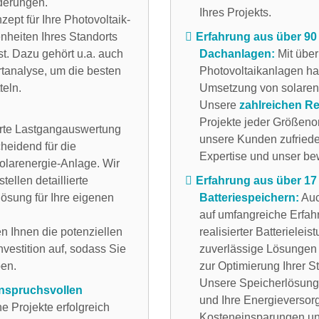
rderungen.
Ihres Projekts.
ept für Ihre Photovoltaik-
nheiten Ihres Standorts
Erfahrung aus über 90 
st. Dazu gehört u.a. auch
Dachanlagen:
Mit über
rtanalyse, um die besten
Photovoltaikanlagen ha
teln.
Umsetzung von solaren
Unsere
zahlreichen R
Projekte jeder Größenor
rte Lastgangauswertung
unsere Kunden zufrieden
cheidend für die
Expertise und unser b
Solarenergie-Anlage. Wir
ellen detaillierte
Erfahrung aus über 17 
lösung für Ihre eigenen
Batteriespeichern:
Auc
auf umfangreiche Erfah
n Ihnen die potenziellen
realisierter Batterielei
nvestition auf, sodass Sie
zuverlässige Lösungen 
ben.
zur Optimierung Ihrer S
Unsere Speicherlösunge
anspruchsvollen
und Ihre Energieversorg
e Projekte erfolgreich
Kosteneinsparungen un