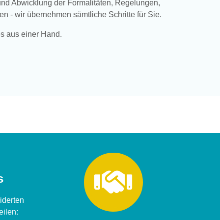
und Abwicklung der Formalitäten, Regelungen,
- wir übernehmen sämtliche Schritte für Sie.
es aus einer Hand.
fas
fa-
s
handshake
iderten
eilen: