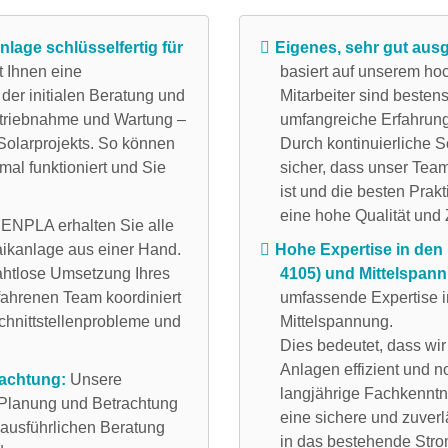
nlage schlüsselfertig für
Eigenes, sehr gut aus
t Ihnen eine
basiert auf unserem hoc
 der initialen Beratung und
Mitarbeiter sind besten
betriebnahme und Wartung –
umfangreiche Erfahrung
Solarprojekts. So können
Durch kontinuierliche 
mal funktioniert und Sie
sicher, dass unser Tea
ist und die besten Prak
eine hohe Qualität und 
ENPLA erhalten Sie alle
aikanlage aus einer Hand.
Hohe Expertise in de
 nahtlose Umsetzung Ihres
4105) und Mittelspan
rfahrenen Team koordiniert
umfassende Expertise 
chnittstellenprobleme und
Mittelspannung.
Dies bedeutet, dass wir
Anlagen effizient und 
rachtung:
Unsere
langjährige Fachkenntn
 Planung und Betrachtung
eine sichere und zuverl
r ausführlichen Beratung
in das bestehende Stro