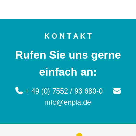
K O N T A K T
Rufen Sie uns gerne
einfach an:
+ 49 (0) 7552 / 93 680-0
info@enpla.de