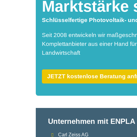
Marktstärke 
Schlüsselfertige Photovoltaik- 
Seit 2008 entwickeln wir maßgeschn
Komplettanbieter aus einer Hand fü
Landwirtschaft
JETZT kostenlose Beratung an
Unternehmen mit ENPLA 
Carl Zeiss AG