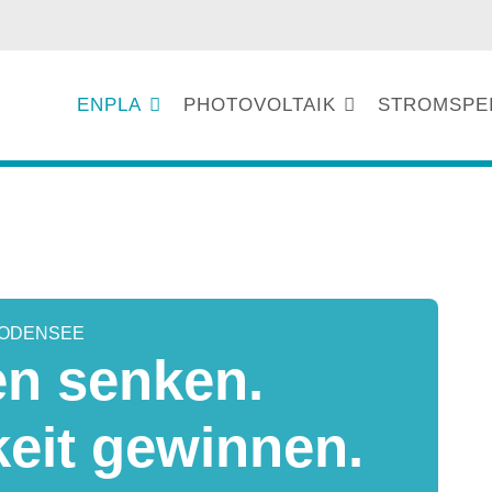
ENPLA
PHOTOVOLTAIK
STROMSPE
BODENSEE
en senken.
eit gewinnen.