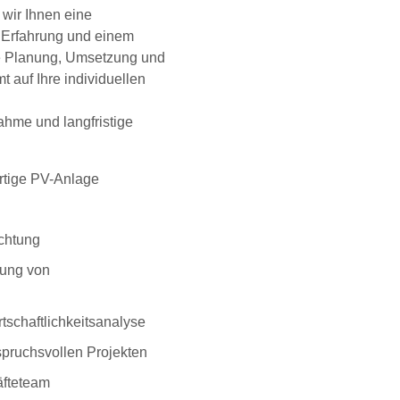
 wir Ihnen eine
 Erfahrung und einem
e Planung, Umsetzung und
t auf Ihre individuellen
ahme und langfristige
ertige PV-Anlage
chtung
tung von
tschaftlichkeitsanalyse
spruchsvollen Projekten
äfteteam