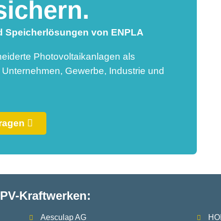
sichern.
und Speicherlösungen von ENPLA
eiderte Photovoltaikanlagen als
r Unternehmen, Gewerbe, Industrie und
fragen
PV-Kraftwerken:
Aesculap AG
HO