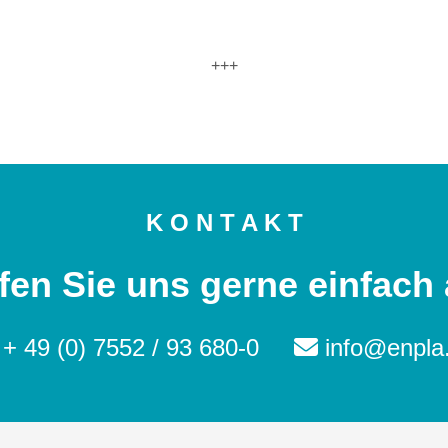
+++
K O N T A K T
fen Sie uns gerne einfach 
+ 49 (0) 7552 / 93 680-0
info@enpla