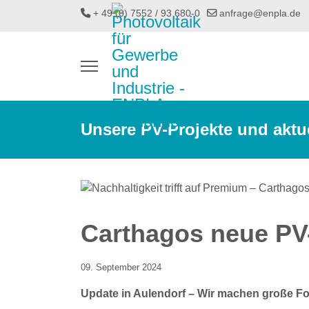
+ 49 (0) 7552 / 93 680-0
anfrage@enpla.de
Unsere PV-Projekte und aktu
Carthagos neue PV
09. September 2024
Update in Aulendorf – Wir machen große For