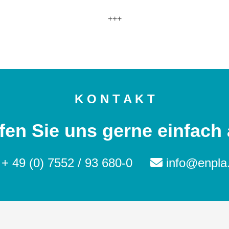
+++
K O N T A K T
fen Sie uns gerne einfach 
+ 49 (0) 7552 / 93 680-0
info@enpla