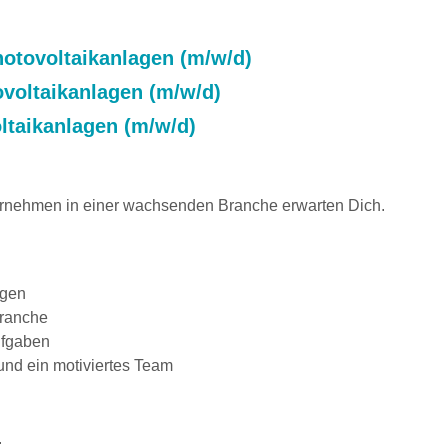
Photovoltaikanlagen (m/w/d)
ovoltaikanlagen (m/w/d)
ltaikanlagen (m/w/d)
ernehmen in einer wachsenden Branche erwarten Dich.
ngen
Branche
ufgaben
und ein motiviertes Team
: