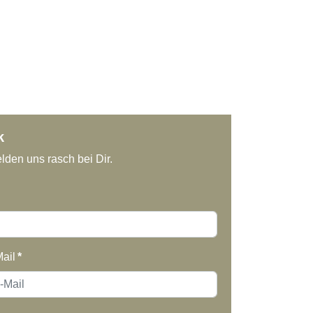
k
lden uns rasch bei Dir.
ail
*