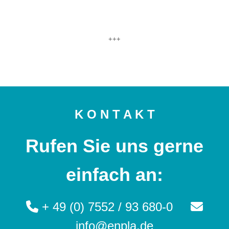
+++
K O N T A K T
Rufen Sie uns gerne
einfach an:
+ 49 (0) 7552 / 93 680-0
info@enpla.de