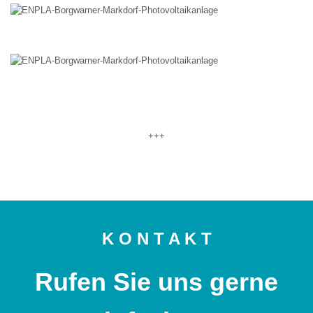
+++
K O N T A K T
Rufen Sie uns gerne