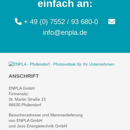
einfach an:
+ 49 (0) 7552 / 93 680-0
info@enpla.de
ANSCHRIFT
ENPLA GmbH
Firmensitz:
St. Martin Straße 15
88630 Pfullendorf
Besucheradresse und Warenanlieferung
von ENPLA GmbH
und Joos Energietechnik GmbH