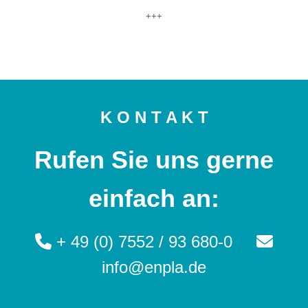
+++
K O N T A K T
Rufen Sie uns gerne
einfach an:
+ 49 (0) 7552 / 93 680-0
info@enpla.de